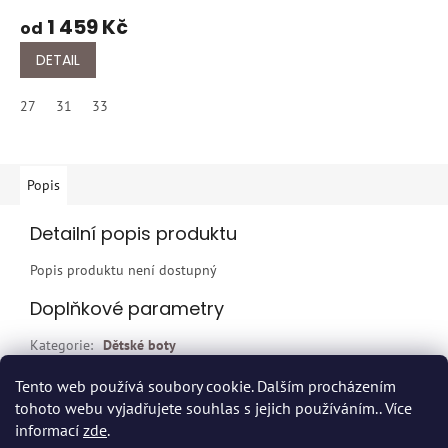
1 459 Kč
od
DETAIL
27
31
33
Popis
Detailní popis produktu
Popis produktu není dostupný
Doplňkové parametry
Kategorie
:
Dětské boty
EAN
:
Zvolte variantu
Tento web používá soubory cookie. Dalším procházením
tohoto webu vyjadřujete souhlas s jejich používáním.. Více
Z
informací
zde
.