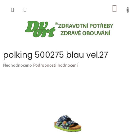
Přejít
NÁKUP
na
obsah
KOŠÍK
polking 500275 blau vel.27
Průměrné
Neohodnoceno
Podrobnosti hodnocení
hodnocení
produktu
je
0,0
z
5
hvězdiček.