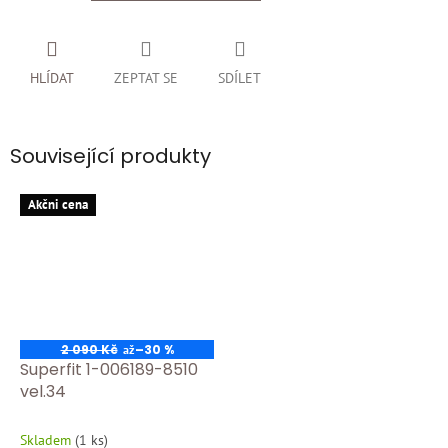
HLÍDAT
ZEPTAT SE
SDÍLET
Související produkty
Akčni cena
2 090 Kč
–30 %
až
Superfit 1-006189-8510
vel.34
Skladem
(
1 ks
)