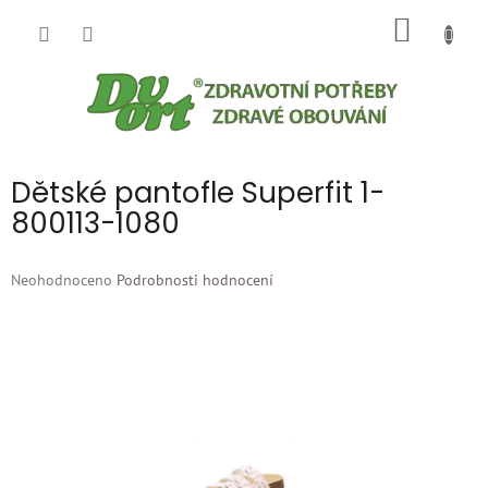
Přejít
NÁKUP
na
obsah
KOŠÍK
Dětské pantofle Superfit 1-
800113-1080
Průměrné
Neohodnoceno
Podrobnosti hodnocení
hodnocení
produktu
je
0,0
z
5
hvězdiček.