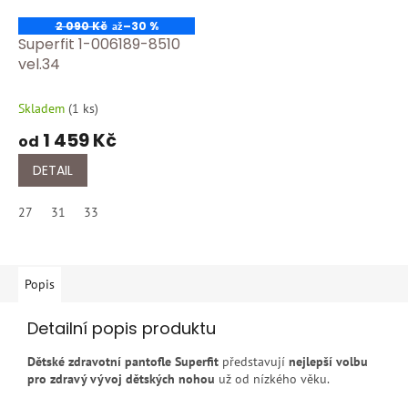
2 090 Kč
–30 %
až
Superfit 1-006189-8510
vel.34
Skladem
(
1 ks
)
1 459 Kč
od
DETAIL
27
31
33
Popis
Detailní popis produktu
Dětské zdravotní pantofle Superfit
představují
nejlepší volbu
pro zdravý vývoj dětských nohou
už od nízkého věku.