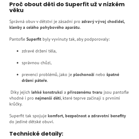
Proč obout děti do Superfit už v nízkém
věku
Správná obuv v dětství je zásadní pro
zdravý vývoj chodidel,
klenby a celého pohybového aparátu
.
Pantofle
Superfit
byly vyvinuty tak, aby podporovaly:
zdravé držení těla,
správnou chůzi,
prevenci problémů, jako je
plochonoží
nebo
špatné
držení páteře
.
Díky jejich
lehké konstrukci
a
přirozenému tvaru
jsou pantofle
vhodné i pro
nejmenší děti
, které teprve začínají s prvními
krůčky.
Superfit tak spojuje
komfort, bezpečnost a zdravotní benefity
do jediné dětské obuvi.
Technické detaily: