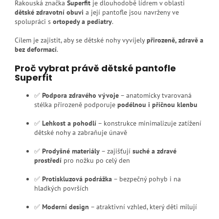
Rakouská značka
Superfit
je dlouhodobě lídrem v oblasti
dětské zdravotní obuvi
a její pantofle jsou navrženy ve
spolupráci s
ortopedy a pediatry
.
Cílem je zajistit, aby se dětské nohy vyvíjely
přirozeně, zdravě a
bez deformací
.
Proč vybrat právě dětské pantofle
Superfit
✅
Podpora zdravého vývoje
– anatomicky tvarovaná
stélka přirozeně podporuje
podélnou i příčnou klenbu
✅
Lehkost a pohodlí
– konstrukce minimalizuje zatížení
dětské nohy a zabraňuje únavě
✅
Prodyšné materiály
– zajišťují
suché a zdravé
prostředí
pro nožku po celý den
✅
Protiskluzová podrážka
– bezpečný pohyb i na
hladkých površích
✅
Moderní design
– atraktivní vzhled, který děti milují