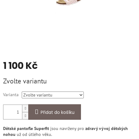
1 100 Kč
Měrná
Zvolte variantu
cena:
Varianta
Přidat do košíku
Dětské pantofle Superfit
jsou navrženy pro
zdravý vývoj dětských
nohou
už od útlého věku.