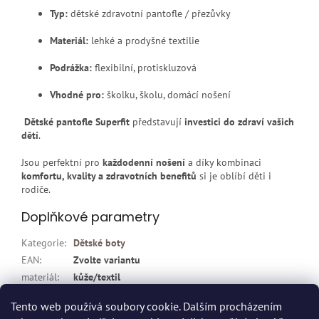
Typ:
dětské zdravotní pantofle / přezůvky
Materiál:
lehké a prodyšné textilie
Podrážka:
flexibilní, protiskluzová
Vhodné pro:
školku, školu, domácí nošení
Dětské pantofle Superfit
představují
investici do zdraví vašich
dětí
.
Jsou perfektní pro
každodenní nošení
a díky kombinaci
komfortu, kvality a zdravotních benefitů
si je oblíbí děti i
rodiče.
Doplňkové parametry
Kategorie
:
Dětské boty
EAN
:
Zvolte variantu
materiál
:
kůže/textil
pohlaví
:
holka
Tento web používá soubory cookie. Dalším procházením