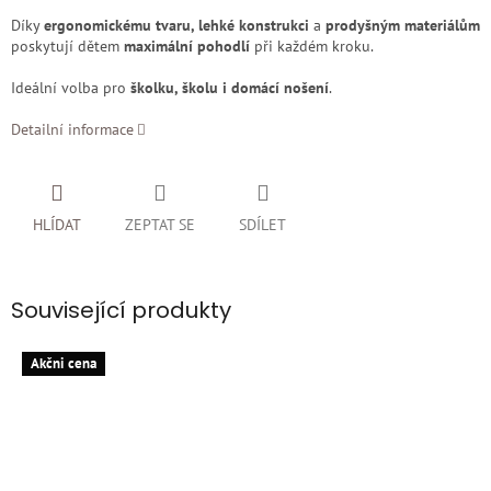
Díky
ergonomickému tvaru, lehké konstrukci
a
prodyšným materiálům
poskytují dětem
maximální pohodlí
při každém kroku.
Ideální volba pro
školku, školu i domácí nošení
.
Detailní informace
HLÍDAT
ZEPTAT SE
SDÍLET
Související produkty
Akčni cena