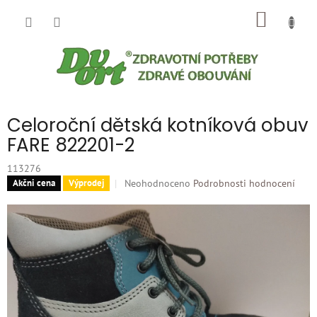
Přejít
NÁKUP
na
obsah
KOŠÍK
Celoroční dětská kotníková obuv
FARE 822201-2
113276
Průměrné
Neohodnoceno
Podrobnosti hodnocení
Akčni cena
Výprodej
hodnocení
produktu
je
0,0
z
5
hvězdiček.