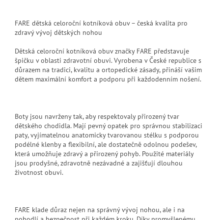
FARE dětská celoroční kotníková obuv – česká kvalita pro
zdravý vývoj dětských nohou
Dětská celoroční kotníková obuv značky FARE představuje
špičku v oblasti zdravotní obuvi. Vyrobena v České republice s
důrazem na tradici, kvalitu a ortopedické zásady, přináší vašim
dětem maximální komfort a podporu při každodenním nošení.
Boty jsou navrženy tak, aby respektovaly přirozený tvar
dětského chodidla. Mají pevný opatek pro správnou stabilizaci
paty, vyjímatelnou anatomicky tvarovanou stélku s podporou
podélné klenby a flexibilní, ale dostatečně odolnou podešev,
která umožňuje zdravý a přirozený pohyb. Použité materiály
jsou prodyšné, zdravotně nezávadné a zajišťují dlouhou
životnost obuvi.
FARE klade důraz nejen na správný vývoj nohou, ale i na
pohodlí a bezpečnost při každém kroku. Díky promyšlenému