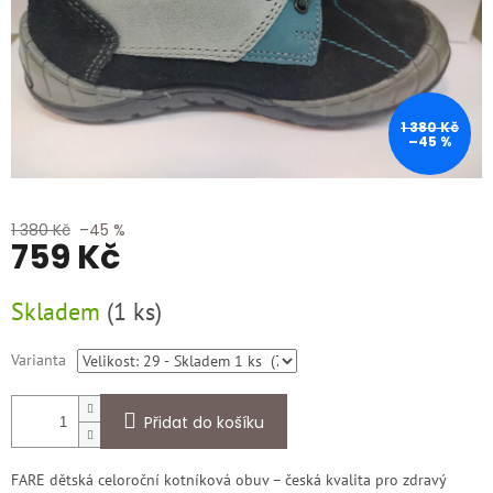
1 380 Kč
–45 %
1 380 Kč
–45 %
759 Kč
Měrná
Skladem
(
1 ks
)
cena:
Varianta
Přidat do košíku
FARE dětská celoroční kotníková obuv – česká kvalita pro zdravý