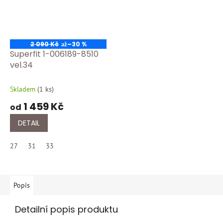
2 090 Kč
–30 %
až
Superfit 1-006189-8510
vel.34
Skladem
(
1 ks
)
1 459 Kč
od
DETAIL
27
31
33
Popis
Detailní popis produktu