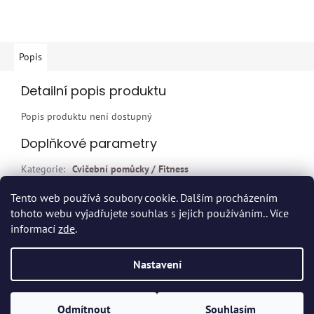
Popis
Detailní popis produktu
Popis produktu není dostupný
Doplňkové parametry
Kategorie
:
Cvičební pomůcky / Fitness
EAN
:
F76612
Tento web používá soubory cookie. Dalším procházením
tohoto webu vyjadřujete souhlas s jejich používáním.. Více
Z
informací
zde
.
á
p
Vytvořil Shoptet
Nastavení
a
t
Copyright 2026
Dvort.cz - Zdravotnické potřeby
. Všechna práva
í
Odmítnout
Souhlasím
vyhrazena.