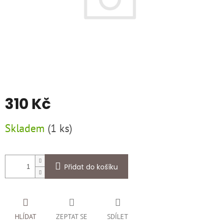
310 Kč
Měrná
Skladem
(
1 ks
)
cena:
Přidat do košíku
HLÍDAT
ZEPTAT SE
SDÍLET