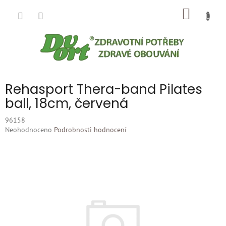
Přejít
NÁKUP
na
obsah
KOŠÍK
Rehasport Thera-band Pilates
ball, 18cm, červená
96158
Průměrné
Neohodnoceno
Podrobnosti hodnocení
hodnocení
produktu
je
0,0
z
5
hvězdiček.