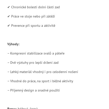
✔ Chronické bolesti dolní části zad
✔ Práce ve stoje nebo při zátěži
✔ Prevence při sportu a aktivitě
Výhody:
– Kompresní stabilizace svalů a páteře
– Dvě výztuhy pro lepší držení zad
– Lehký materiál vhodný i pro celodenní nošení
– Vhodné do práce, na sport i běžné aktivity
– Příjemný design a snadné použití
Barvy:
béžová, černá