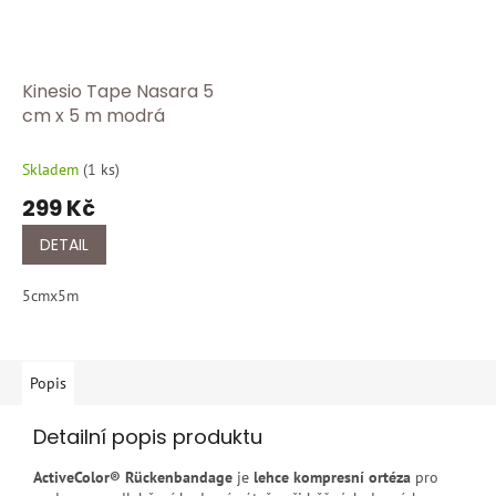
Kinesio Tape Nasara 5
cm x 5 m modrá
Skladem
(
1 ks
)
299 Kč
DETAIL
5cmx5m
Popis
Detailní popis produktu
ActiveColor® Rückenbandage
je
lehce kompresní ortéza
pro