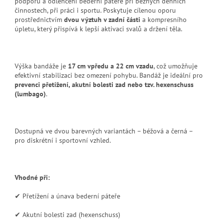
podporu a odlehčení bederní páteře při běžných denních
činnostech, při práci i sportu. Poskytuje cílenou oporu
prostřednictvím
dvou výztuh v zadní části
a kompresního
úpletu, který přispívá k lepší aktivaci svalů a držení těla.
Výška bandáže je
17 cm vpředu a 22 cm vzadu
, což umožňuje
efektivní stabilizaci bez omezení pohybu. Bandáž je ideální pro
prevenci přetížení, akutní bolesti zad nebo tzv. hexenschuss
(lumbago)
.
Dostupná ve dvou barevných variantách – béžová a černá –
pro diskrétní i sportovní vzhled.
Vhodné při:
✔ Přetížení a únava bederní páteře
✔ Akutní bolesti zad (hexenschuss)