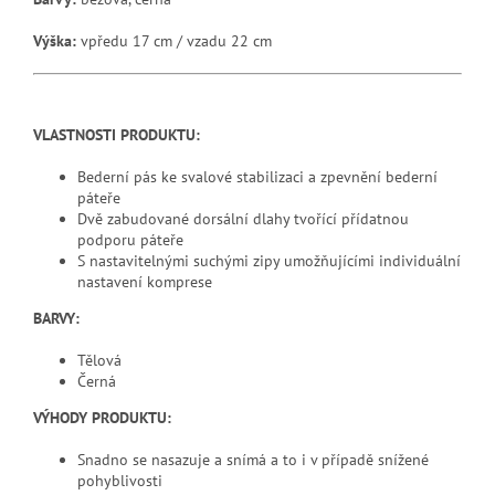
Výška:
vpředu 17 cm / vzadu 22 cm
VLASTNOSTI PRODUKTU:
Bederní pás ke svalové stabilizaci a zpevnění bederní
páteře
Dvě zabudované dorsální dlahy tvořící přídatnou
podporu páteře
S nastavitelnými suchými zipy umožňujícími individuální
nastavení komprese
BARVY:
Tělová
Černá
VÝHODY PRODUKTU:
Snadno se nasazuje a snímá a to i v případě snížené
pohyblivosti