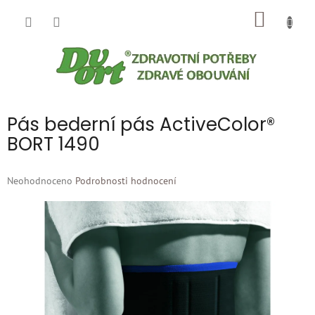
Přejít
NÁKUP
na
obsah
KOŠÍK
Pás bederní pás ActiveColor®
BORT 1490
Průměrné
Neohodnoceno
Podrobnosti hodnocení
hodnocení
produktu
je
0,0
z
5
hvězdiček.