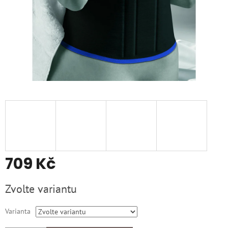
709 Kč
Měrná
Zvolte variantu
cena:
Varianta