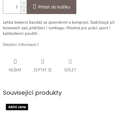
Přidat do košíku
Lehká bederní bandáž se zpevněním a kompresí. Stabilizuje při
bolestech zad, přetížení i lumbagu. Vhodná pro práci, sport i
každodenní použití.
Detailní informace
HLÍDAT
ZEPTAT SE
SDÍLET
Související produkty
Akčni cena